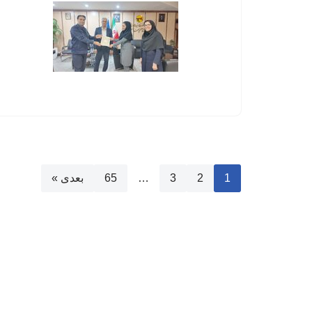
1
2
3
…
65
بعدی »