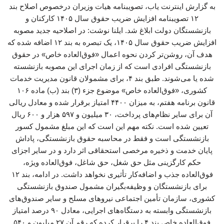
به گزارش اینترنت یاب، تصویبنامه هیات وزیران درخصوص اصلاح بند
۱۲ تصویبنامه افزایش ضریب حقوق سال ۱۴۰۵ کارکنان و
بازنشستگان دولت ابلاغ شد. ایلنا نوشت: در اصلاحیه جدید مصوبه
افزایش ضریب حقوق سال ۱۴۰۵، یک تبصره به بند ۱۲ اضافه شده که
هدف آن، روشن‌تر کردن نحوه اعمال «فوق‌العاده خاص» در حقوق
بازنشستگی افرادی است که از زمان اجرای این مصوبه بازنشسته
شده یا می‌شوند. طبق بند ۴، برای مشمولان قانون مدیریت خدمات
کشوری، «فوق‌العاده خاص» موضوع جزء (۳) بند (ب) ماده ۱۰۶
قانون برنامه هفتم، به میزان ۴۴۰۰ امتیاز برقرار شده و معادل ریالی
آن برای سایر نظام‌های پرداخت، ۳۰ میلیون و ۵۹۷ هزار و ۶۰۰ ریال
تعیین شده است. نکته مهم این است که این مبلغ مشمول کسور
بازنشستگی است و فقط در محاسبه حقوق بازنشستگی، پاداش
پایان خدمت و ذخیره مرخصی استحقاقی اثر دارد و در سایر اجزای
حکم کارگزینی مثل حق شغل، حق شاغل، فوق‌العاده ویژه،
فوق‌العاده جذب و اضافه‌کار تأثیری نخواهد داشت. در ادامه، بند ۱۲
برای بازنشستگان و وظیفه‌بگیران مشمول صندوق بازنشستگی
کشوری، سازمان تأمین اجتماعی نیروهای مسلح و سایر صندوق‌های
بازنشستگی وابسته به دستگاه‌های اجرایی، معادل ۹۰ درصد امتیاز
فوق‌العاده خاص بند ۴ را برقرار کرده که رقم آن ۲۷ میلیون و ۵۴۰