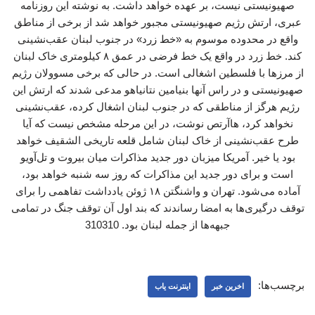
صهیونیستی نیست، بر عهده خواهد داشت. به نوشته این روزنامه
عبری، ارتش رژیم صهیونیستی مجبور خواهد شد از برخی از مناطق
واقع در محدوده موسوم به «خط زرد» در جنوب لبنان عقب‌نشینی
کند. خط زرد در واقع یک خط فرضی در عمق ۸ کیلومتری خاک لبنان
از مرزها با فلسطین اشغالی است. در حالی که برخی مسوولان رژیم
صهیونیستی و در راس آنها بنیامین نتانیاهو مدعی شدند که ارتش این
رژیم هرگز از مناطقی که در جنوب لبنان اشغال کرده، عقب‌نشینی
نخواهد کرد، هاآرتص نوشت، در این مرحله مشخص نیست که آیا
طرح عقب‌نشینی از خاک لبنان شامل قلعه تاریخی الشقیف خواهد
بود یا خیر. آمریکا میزبان دور جدید مذاکرات میان بیروت و تل‌آویو
است و برای دور جدید این مذاکرات که روز سه شنبه خواهد بود،
آماده می‌شود. تهران و واشنگتن ۱۸ ژوئن یادداشت تفاهمی را برای
توقف درگیری‌ها به امضا رساندند که بند اول آن توقف جنگ در تمامی
جبهه‌ها از جمله لبنان بود. 310310
برچسب‌ها:
اخرین خبر
اینترنت یاب