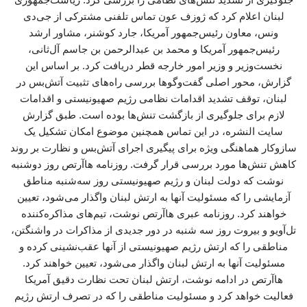
لبنان اعلام کرد که ژوزف عون تماس تلفنی مشترکی از جی‌دی
ونس، معاون رئیس‌جمهور آمریکا، جارد کوشنر، مشاور ارشد
رئیس‌جمهور آمریکا و محمد بن عبدالرحمن بن جاسم آل‌ثانی،
نخست‌وزیر و وزیر امور خارجه قطر دریافت کرد. بر اساس این
گزارش، محور اصلی گفت‌وگوها بررسی راه‌های تثبیت آتش‌بس در
لبنان، توقف تشدید اقدامات نظامی رژیم صهیونیستی و اقدامات
لازم برای جلوگیری از بازگشت تنش‌ها بوده است. طبق گزارش
سایت النشره، در این تماس همچنین موضوع امکان تشکیل یک
سازوکار هماهنگی ویژه برای پیگیری اجرای آتش‌بس و نظارت بر روند
کاهش تنش‌ها مورد بررسی قرار گرفت. روزنامه هاآرتص روز دوشنبه
نوشت که دولت لبنان و رژیم صهیونیستی روز سه‌شنبه مناطق
آزمایشی را که مسئولیت آنها به ارتش لبنان واگذار می‌شود، تعیین
خواهند کرد. روزنامه عبری هاآرتص نوشت، تیم‌های مذاکره‌کننده
تل‌آویو و بیروت روز سه شنبه در دور جدیدی از مذاکرات در واشنگتن،
مناطقی را که ارتش رژیم صهیونیستی از آنها عقب‌نشینی کرده و
مسئولیت آنها به ارتش لبنان واگذار می‌شود، تعیین خواهند کرد.
هاآرتص در ادامه نوشت، ارتش لبنان تحت نظارت دقیق آمریکا
فعالیت خواهد کرد و مسئولیت مناطقی را که در تصرف ارتش رژیم