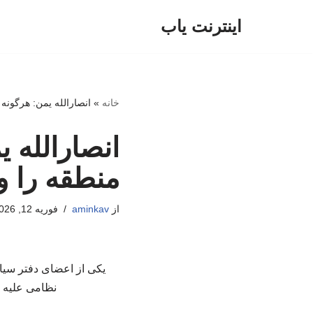
اینترنت یاب
پرش
به
محتوا
خانه
»
انصارالله یمن: هرگونه 
انصارالله ی
منطقه را و
از
aminkav
فوریه 12, 2026
یکی از اعضای دفتر سیاس
نظامی علیه ج