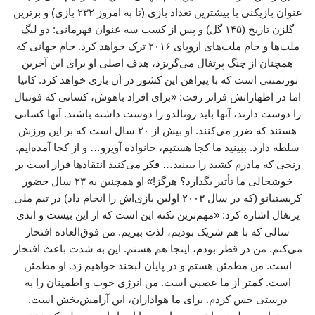
عنوان بازیکنی با بیشترین تعداد بازی (تا به امروز ۲۳۲ بازی) و برترین
گلزن تاریخ (۱۴۵ گل) و پس از کسب سه عنوان قهرمانی: دو لیگ
ملت‌ها و جام ملت‌های اروپای ۲۰۱۶ ترک خواهد کرد. جام جهانی که
همچنان از چنگ پرتغال می‌گریزد، هدف اصلی او برای این آخرین
تورنمنتی است که با پیراهن این کشور در آن بازی خواهد کرد. کاتیا
اما در اظهاراتش فراتر رفت: «برای افراد باهوش، کسانی که فوتبال
را دوست دارند، آنها باید رونالدو را دوست داشته باشند. آنها کسانی
هستند که ضرر می‌کنند. او بیش از ۲۰ سال است که بر این ورزش
سلطه دارد. ببینید ما کجا هستیم، خانواده آویرو… و از کجا آمده‌ایم.
رنجی که مادرم کشید را ببینید… فکر می‌کنید انتقادها قرار است بر
خوشحالی ما تأثیر بگذارد؟ هرگز!» او همچنین به ۲۳ سال حضور
کریستیانو (که در سال ۲۰۰۳ اولین بازی‌اش را انجام داد) در تیم ملی
پرتغال اشاره کرد: «مهم‌ترین نکته این است که از این بیست و اندی
سالی که با هم شریک بودیم، لذت ببریم. من فوق‌العاده افتخار
می‌کنم. من در قطر بودم، اینجا هم هستم. این به شدت باعث افتخار
است. من مطمئن هستم و در پایان لبخند خواهیم زد. او مطمئن
است. کمتر از ما عصبی است. من انرژی خوب و اطمینان را به
درستی حس کردم. برای ما هواداران، این آرامش‌بخش است.