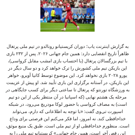
به گزارش اینترنت یاب؛ دوران کریستیانو رونالدو در تیم ملی پرتغال
ظاهراً تاریخ انقضایی دارد: همین جام جهانی ۲۰۲۶. پس از ۲۳۲ بازی
با تیم بزرگسالان پرتغال (با احتساب بازی امشب مقابل کرواسی)،
این بازیکن تیم ملی کشورش را ترک خواهد کرد و دو سال دیگر در
یورو ۲۰۲۸ بازی نخواهد کرد. این موضوع توسط کاتیا آویرو، خواهر
این بازیکن، در آستانه برگزاری این بازی تأیید شد. او پیش از عزیمت
به ورزشگاه تورنتو که پرتغال تا ساعتی دیگر برای کسب جایگاهی در
مرحله یک‌ هشتم نهایی (که اسپانیا در آن منتظر یکی از این دو تیم
است) به مصاف کرواسی با حضور لوکا مودریچ می‌رود، در شبکه
اسپورت تی‌وی گفت: «با توجه به اطلاعاتی که دارم، می‌تواند
خداحافظی کند. نه امروز، اما فکر می‌کنم این فرصتی برای وداع
است. منظورم خداحافظی او از تیم ملی است. طبق یک منبع موثق،
این رقص آخر است، همین جام جهانی.» کریستیانو تیم ملی را به