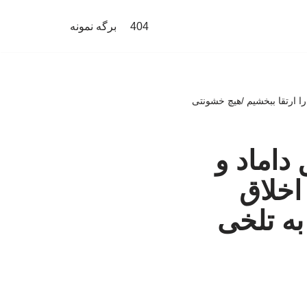
404
برگه نمونه
را ارتقا ببخشیم /هیچ خشونتی
داماد و
اخلاق
به تلخی