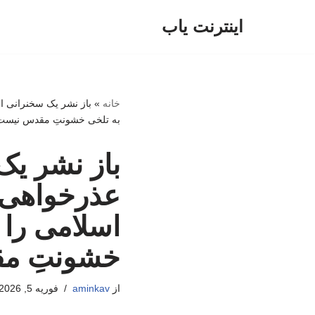
اینترنت یاب
پرش
به
محتوا
خانه
»
باز نشر یک سخنرانی از
به تلخی خشونتِ مقدس نیست
باز نشر یک
عذرخواهی ا
اسلامی را 
خشونتِ م
از
aminkav
فوریه 5, 2026