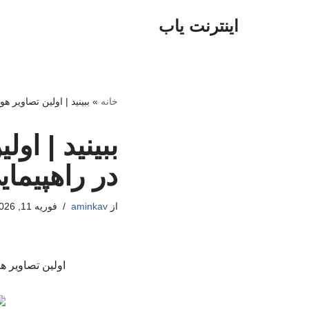
اینترنت یاب
پرش
به
محتوا
خانه
»
ببینید | اولین تصاویر هوا
ببینید | او
در راهپیمایی ۲۲ ب
از
aminkav
فوریه 11, 2026
اولین تصاویر هوایی از حض