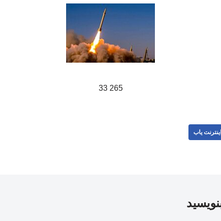
265 33
ینترنت یاب
بنویسید