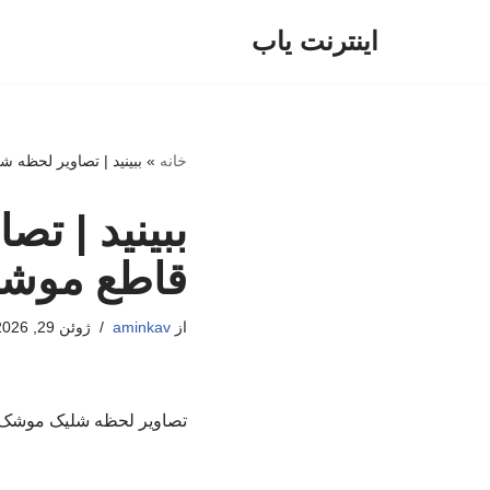
اینترنت یاب
پرش
به
محتوا
خانه
»
ببینید | تصاویر لحظه
ببینید | ت
قاطع موشک
از
aminkav
ژوئن 29, 2026
تصاویر لحظه شلیک موشک‌ها