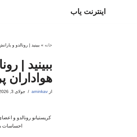
اینترنت یاب
پرش
به
محتوا
خانه
»
ببینید | رونالدو و یارا
ببینید | رو
هواداران پر
از
aminkav
جولای 3, 2026
کریستیانو رونالدو و اعضای
احساسات هزا