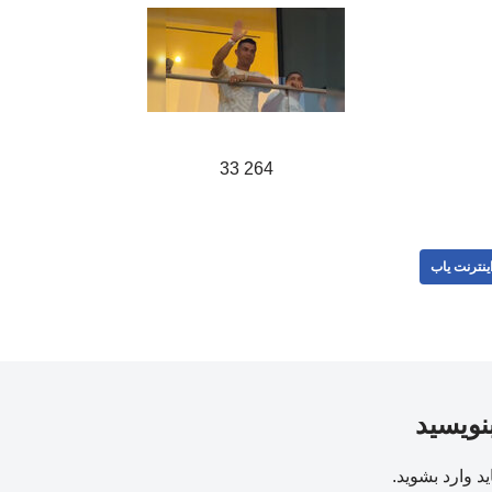
264 33
ینترنت یاب
بنویسید
ید
وارد بشوید
.