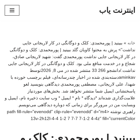
اینترنت یاب
پرش
به
محتوا
خانه
»
ببینید | پورمحمدی: کلک و دوگانگی در کار لاریجانی جایی
نداشت”> پرش به محتوا کاویان گلد ببینید | پورمحمدی: کلک و دوگانگی
در کار لاریجانی جایی نداشت پورمحمدی گفت: شهید لاریجانی صادق،
شجاع و در خدمت منافع ملی بود. کلک و دوگانگی در کار لاریجانی جایی
نداشت./دانشجو 266 33 منتشر شده در می 8, 2026توسط
aminkavدسته‌بندی شده در اخبار چندرسانه‌ای، فیلم برچسب خورده با
شهدا، علی لاریجانی، مصطفی پورمحمدی دیدگاهی بنویسید لغو
پاسخنشانی ایمیل شما منتشر نخواهد شد. بخش‌های موردنیاز
علامت‌گذاری شده‌اند *دیدگاه * نام * ایمیل * وب‌ سایت ذخیره نام، ایمیل و
وبسایت من در مرورگر برای زمانی که دوباره دیدگاهی می‌نویسم.
راهبری نوشته <path fill-rule="evenodd" clip-rule="evenodd" d="m4
13v-2h12l-4-4 1-2 7 7-7 7-1-2 4-4z" fill="currentColor
ببینید | پورمحمدی: کلک و