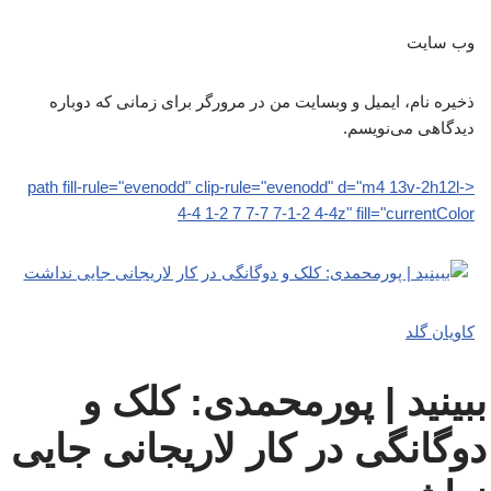
وب‌ سایت
ذخیره نام، ایمیل و وبسایت من در مرورگر برای زمانی که دوباره
دیدگاهی می‌نویسم.
<path fill-rule="evenodd" clip-rule="evenodd" d="m4 13v-2h12l-
4-4 1-2 7 7-7 7-1-2 4-4z" fill="currentColor
کاویان گلد
ببینید | پورمحمدی: کلک و
دوگانگی در کار لاریجانی جایی