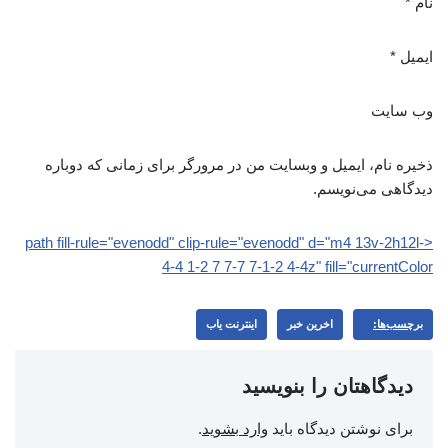
نام
*
ایمیل
*
وب‌ سایت
ذخیره نام، ایمیل و وبسایت من در مرورگر برای زمانی که دوباره
دیدگاهی می‌نویسم.
<path fill-rule="evenodd" clip-rule="evenodd" d="m4 13v-2h12l-
4-4 1-2 7 7-7 7-1-2 4-4z" fill="currentColor
برچسب‌ها:
اخرین خبر
اینترنت یاب
دیدگاهتان را بنویسید
برای نوشتن دیدگاه باید
وارد بشوید
.