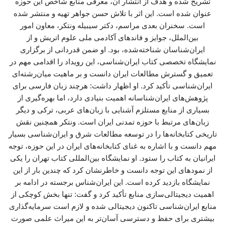
تشریح شده و هدف از انتشار آن، معرفی منابع شاخص این حوزه
عنوان شده است. این اثر با تلاش حسن جواهر تهیه و منتشر شده
است. سخنران بعدی مراسم، دکتر سیبیله ونتکر، معاون امور
بین‌الملل، جوایز و فاندهای آکادمی ملی علوم اتریش و از
ایران‌شناسان شناخته‌شده، بود. او ضمن قدردانی از برگزاری
نمایشگاه تخصصی کتاب ایران‌شناسی، این رویداد را اقدامی مهم در
تعمیق و گسترش مطالعات ایران دانست و بر ماهیت میان‌رشته‌ای
ایران‌شناسی تأکید کرد. او اظهار داشت: هرچند زبان فارسی برای
پژوهش‌های ایران‌شناسانه اهمیت بنیادی دارد، اما بهره‌گیری از
بسیاری از منابع مستلزم آشنایی با زبان‌های عربی، ترکی و دیگر
زبان‌های مرتبط با حوزه تمدنی ایران است. ونتکر همچنین نقش
تاریخی کتابخانه‌ها را در توسعه مطالعات شرق و ایران‌شناسی بسیار
مهم دانست و با اشاره به غنای کتابخانه‌های ایران در این حوزه، توجه
ایرانیان به کتاب را ستود. او نمایشگاه بین‌المللی کتاب تهران را یکی
از نمودهای این توجه دانست و خاطرنشان کرد که چندین بار از این
نمایشگاه بازدید کرده است. این ایران‌شناس برجسته در ادامه بر
اهمیت دیجیتالی‌سازی منابع تأکید کرد و گفت: تنها بخش کوچکی از
منابع ایران‌شناسی تاکنون دیجیتالی شده و لازم است سرمایه‌گذاری
بیشتری برای حفظ و دسترسی آسان‌تر به این میراث علمی صورت