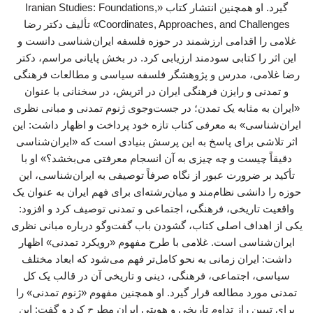
گیرد. او همچنین انتشار کتاب «Iranian Studies: Foundations,
Coordinates, Approaches, and Challenges» تألیف دکتر رضا
غلامی را اقدامی ارزشمند در حوزه فلسفه ایران‌شناسی دانست و
این اثر را کتابی سودمند ارزیابی کرد. در بخش پایانی مراسم، دکتر
رضا غلامی، مدرس و پژوهشگر فلسفه سیاسی و مطالعات فرهنگی
و تمدنی و رایزن فرهنگی ایران در اتریش، در سخنانی با عنوان
«ایران به مثابه یک تمدن؛ در جست‌وجوی ژنوم تمدنی و مبانی نظری
ایران‌شناسی» به معرفی کتاب تازه خود پرداخت و اظهار داشت: این
اثر تلاشی برای پاسخ به این پرسش بنیادی است که «ایران‌شناسی
دقیقاً چیست و چه چیزی به آن انسجام معرفتی می‌بخشد؟» او با
تأکید بر ضرورت عبور از نگاه صرفاً توصیفی به ایران‌شناسی، این
حوزه را دانشی نظام‌مند و میان‌رشته‌ای برای فهم ایران به عنوان یک
واقعیت تاریخی، فرهنگی، اجتماعی و تمدنی توصیف کرد و افزود:
یکی از اهداف اصلی کتاب، گشودن باب گفت‌وگو درباره مبانی نظری
ایران‌شناسی است. غلامی با طرح مفهوم «رویکرد تمدنی» اظهار
داشت: ایران زمانی به نحو کامل‌تر فهم می‌شود که ابعاد مختلف
سیاسی، اجتماعی، فرهنگی، دینی و تاریخی آن در قالب یک کل
تمدنی مورد مطالعه قرار گیرد. او همچنین مفهوم «ژنوم تمدنی» را
برای تبیین راز تداوم تاریخی و هویتی ایران مطرح کرد و گفت: این