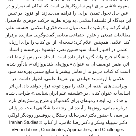
مفهوم تلاشی برای فهم سازوکارهایی است که امکان استمرار و در
عین حال تحول تمدن ایرانی را فراهم می‌سازند. او افزود: در تبیین
این دیدگاه از فلسفه اسلامی، به ویژه نظریه حرکت جوهری ملاصدرا،
الهام گرفته و کوشیده است میان سنت فکری اسلامی، فلسفه علم،
مطالعات تمدنی و علوم اجتماعی معاصر گفت‌وگویی سازنده برقرار
کند. غلامی همچنین اعلام کرد: نسخه‌ای از این کتاب را برای ارزیابی
علمی در اختیار استاد سیدحسین نصر، فیلسوف برجسته و استاد
دانشگاه جرج واشنگتن، قرار داده است. استاد نصر پس از مطالعه
اثر، ضمن توصیف آن به عنوان «پروژه‌ای بلندپروازانه»، یادآور شده
است که کتاب می‌تواند از تعامل بیشتر با منابع سنتی بهره‌مند شود.
غلامی با ارزشمند خواندن این تقریظ علمی، اظهار داشت: در
ویراست‌های آینده، این نکته را مورد توجه قرار خواهد داد. این اثر
اساساً به عنوان کتابی در «فلسفه علم ایران‌شناسی» طراحی شده
و هدف آن، ایجاد زمینه‌ای برای گفت‌وگو و طرح پرسش‌های تازه
درباره مبانی، روش‌ها و آینده این رشته دانشگاهی است. در پایان
مراسم، با حضور دکتر نصرت‌الله رستگار، پروفسور رودیگر لولکر،
دکتر سیبیله ونتکر و دکتر رضا غلامی، از کتاب «Iranian Studies:
Foundations, Coordinates, Approaches, and Challenges»