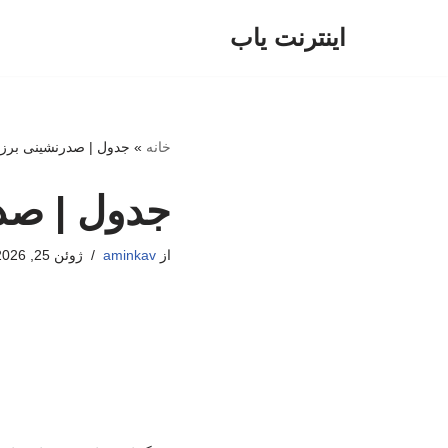
اینترنت یاب
پرش
به
محتوا
خانه
»
جدول | صدرنشینی برزی
جدول | صدر
از
aminkav
ژوئن 25, 2026