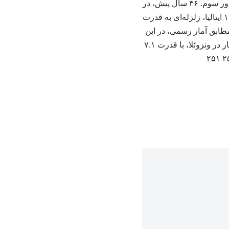
به گزارش اینترنت یاب؛ این تصویری است از جدول گروه C جام جهانی ٢٠٢۶ در پایان بازی‌های دور سوم. ۳۶ سال پیش، در
ساعت ۳۰ دقیقه بامداد روز ۳۱ خرداد ۱۳۶۹، همزمان با بازی برزیل و اسکاتلند در جام جهانی ۱۹۹۰ ایتالیا، زلزله‌ای به قدرت
 مطابق آمار رسمی، در این
زلزله بیش از ۳۵ هزار نفر از دنیا رفتند. امشب؛. هم زمان با این بازی یک بار دیگر زلزله آمد؛ این بار در ونزوئلا، با قدرت ۷.۱