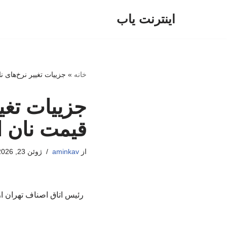
اینترنت یاب
پرش
به
محتوا
خانه
»
جزییات تغییر نرخ‌های ن
جزییات تغی
قیمت نان ا
از
aminkav
ژوئن 23, 2026
رئیس اتاق اصناف تهران از ت