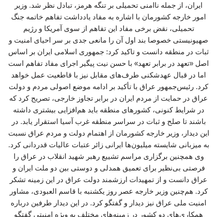
ایران، از جمله ناامنی تحمیلی بر تنگه هرمز، تبادل نظر شد. وزیر
امور خارجه کشورمان با اشاره به مفاد یادداشت تفاهم خاتمه جنگ
تحمیلی، نقض برخی مفاد این تفاهم از سوی آمریکا و رژیم
صهیونیستی خصوصا بند اول آن را مانعی جدی بر سر احیای امنیت و
ثبات در منطقه دانست و تاکید کرد: جمهوری اسلامی ایران بر اساس
اصل «تعهد در برابر تعهد» با حسن نیت پیگیر اجرای مفاد تفاهم است
اما در قبال عهدشکنی طرف‌های مقابل نیز با قاطعیت عمل خواهد
کرد. رئیس‌جمهور عراق با تأکید بر ادامه موضع اصولی مردم و دولت
عراق در حمایت از مردم ایران در برابر تجاوز خارجی، تصریح کرد که
در شرایط کنونی، کشورهای منطقه باید هم‌افزایی بیشتری داشته
باشند تا صلح و ثبات در سراسر منطقه غرب آسیا استقرار یابد. در
این دیدار، وزیر خارجه کشورمان از اهتمام دولت و مردم عراق نسبت
به میزبانی شایسته میلیون‌ها ایرانی زائر عتبات عالیات قدردانی کرد.
وی همچنین برگزاری مراسم تشییع رهبر شهید انقلاب در عراق را
فرصتی بی‌نظیر برای تعمیق همدلی و دوستی بین دو ملت ایران و
عراق دانست و از تمهیدات ارزشمند دولت عراق در این زمینه تشکر
کرد. هم‌چنین وزیر خارجه عصر روز یکشنبه با قاسم العبودی، مشاور
امنیت ملی عراق نیز دیدار و گفتگو کرد. در این دیدار طرفین درباره
همکاری‌های دو کشور در زمینه‌های مختلف به ویژه امنیتی گفتگو