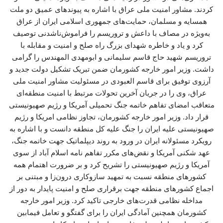
کردند. مشاور امنیت ملی عراق با اشاره به پیوندهای عمیق دو ملت
همسایه و مسلمان، حمایت‌های جمهوری اسلامی ایران از عراق
به‌ویژه در مصاف با داعش و تروریسم را فراموش‌ناشدنی توصیف
کرد و یاد و خاطره شهدای بزرگ راه صلح و امنیت و مقابله با
تروریسم شهید حاج قاسم سلیمانی و ابومهدی المهندس را گرامی
داشت. وزیر امور خارجه کشورمان ضمن تبریک تشکیل دولت جدید و
آرزوی توفیق برای قاسم العبودی در مسئولیت مشاور امنیت ملی
عراق، وی را در جریان آخرین تحولات مرتبط با امنیت منطقه‌ای
متعاقب امضای تفاهم خاتمه جنگ تحمیلی آمریکا و رژیم صهیونیستی
قرار داد. وزیر امور خارجه کشورمان، تجاوز نظامی امریکا و رژیم
صهیونیستی علیه ایران را جنگ علیه کل منطقه دانست و با اشاره به
رویکرد مسئولانه ایران در ورود به روند دیپلماتیک جهت خاتمه جنگ،
عهد شکنی آمریکا و نقض‌های مکرر تفاهم نامه اسلام آباد از سوی
آمریکا و رژیم صهیونیستی را تشریح کرد و بر ضرورت اهتمام همه
کشورهای منطقه نسبت به تمهید سازوکاری درون‌زا و مبتنی بر
اجماع کشورهای منطقه جهت برقراری صلح و امنیت پایدار به دور از
مداخله نظامی قدرت‌های خارجی تاکید کرد. وزیر امور خارجه
کشورمان همچنین آمادگی ایران را برای گفتگو و تعامل فیمابین