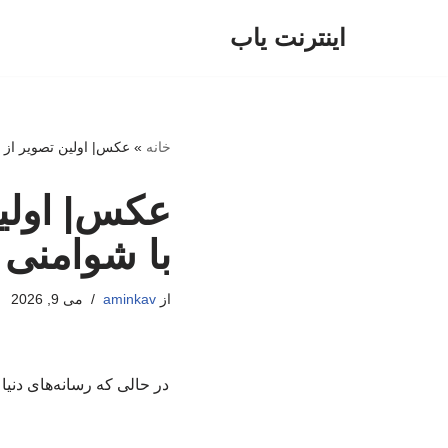
اینترنت یاب
پرش
به
محتوا
خانه
»
عکس| اولین تصویر از و
عکس| اولین
با شوامنی
از
aminkav
می 9, 2026
در حالی که رسانه‌های دنی