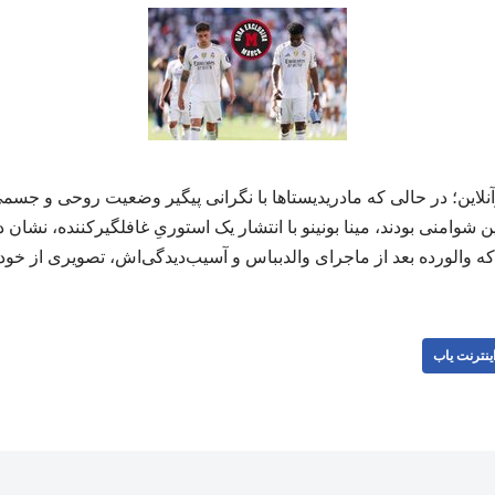
لاین؛ در حالی که مادریدیستاها با نگرانی پیگیر وضعیت روحی و جسمی
ن شوامنی بودند، مینا بونینو با انتشار یک استوریِ غافلگیرکننده، نشا
 والورده بعد از ماجرای والدبباس و آسیب‌دیدگی‌اش، تصویری از خود منتشر 
ینترنت یاب