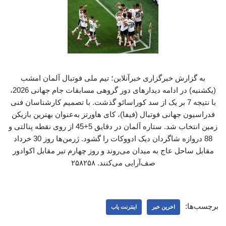
به گزارش خبرگزاری خبرآنلاین؛ تیم ملی فوتبال آلمان امشب
(یکشنبه) در ادامه دیدارهای دور گروهی مسابقات جام جهانی 2026،
با نتیجه 7 بر یک از سد کوراسائو گذشت. با تصمیم کارشناسان فنی
فدراسیون جهانی فوتبال (فیفا)، کای هاورتز به‌عنوان بهترین بازیکن
زمین انتخاب شد. ستاره آلمان در دقایق 5+45 از روی نقطه پنالتی و
88 دروازه شاگردان دیک ادووکات را گشود. ژرمن‌ها روز 30 خرداد
مقابل ساحل عاج به میدان می‌روند و روز چهارم تیر مقابل اکوادور
صف‌آرایی می‌کنند. ۲۵۸۲۵۸
برچسب‌ها:
اخرین خبر
اینترنت یاب