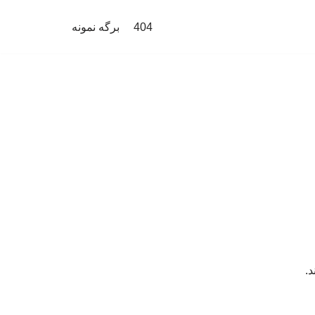
404
برگه نمونه
د.