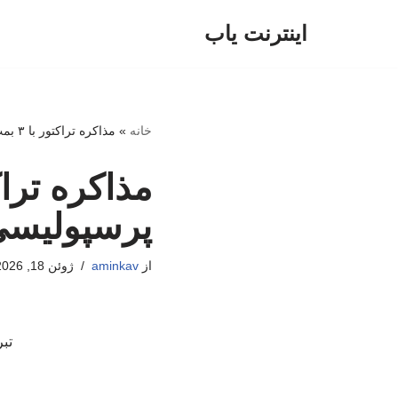
اینترنت یاب
پرش
به
محتوا
خانه
»
مذاکره تراکتور با ۳ بمب تابستانی؛ پرسپولیسی‌ها مسافر تبریز می‌شوند؟
پرسپولیسی‌
از
aminkav
ژوئن 18, 2026
تب