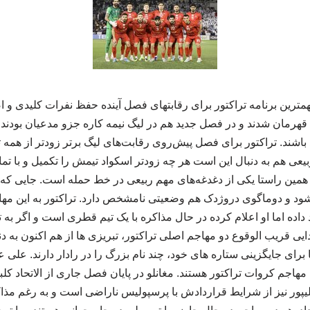
مترین برنامه تراکتور برای رقابتهای فصل آینده حفظ نفرات کلیدی و ا
هرمان شدند و در فصل جدید هم در لیگ نیمه کاره جزو مدعیان بودند و
اشند. تراکتور برای فصل پیش‌روی رقابت‌های لیگ برتر زودتر از همه تیم
بیعی هم به دنبال این است هر چه زودتر اسکواد تیمش را تکمیل و با تم
در همین راستا یکی از دغدغه‌های مهم ربیعی در خط حمله است. جایی ک
 شود و دوماگوی دروژدک هم وضعیتی نامشخص دارد. تراکتور به این مه
 داده اما او اعلام کرده در حال مذاکره با یک تیم قطری است و اگر به تو
ایی قریب الوقوع دو مهاجم اصلی تراکتور، تبریزی ها از هم اکنون به د
 برای جایگزینی ستاره های خود، چند نام بزرگ را در رادار دارند. علی عل
هاجم کروات تراکتور هستند. مغانلو در پایان فصل جاری از الاتحاد کل
لیپور نیز از شرایط قراردادش با پرسپولیس ناراضی است و به رغم مذا