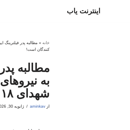
اینترنت یاب
پرش
به
محتوا
خانه
»
کنندگان است!
مطالبه پدر 
به نیروها
شهدای ۱۸ دی‌ماه بر گردن تعلل کنندگان است!
از
aminkav
ژانویه 30, 2026