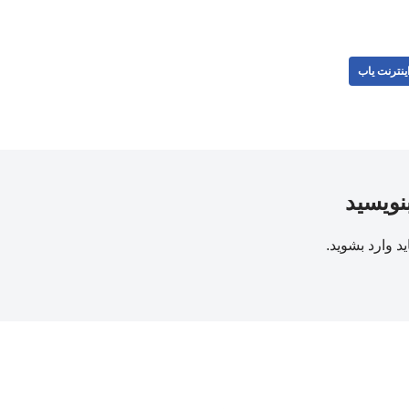
ینترنت یاب
بنویسید
ید
وارد بشوید
.