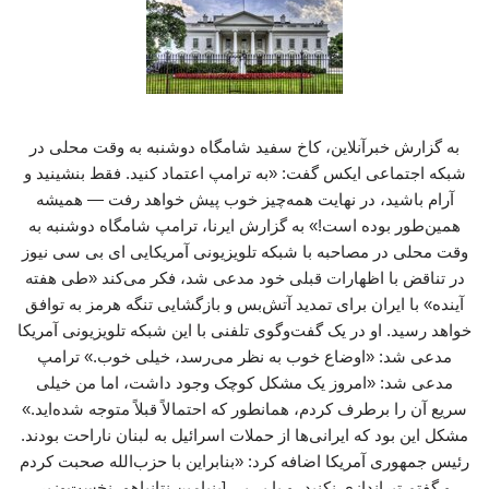
به گزارش خبرآنلاین، کاخ سفید شامگاه دوشنبه به وقت محلی در
شبکه اجتماعی ایکس گفت: «به ترامپ اعتماد کنید. فقط بنشینید و
آرام باشید، در نهایت همه‌چیز خوب پیش خواهد رفت — همیشه
همین‌طور بوده است!» به گزارش ایرنا، ترامپ شامگاه دوشنبه به
وقت محلی در مصاحبه با شبکه تلویزیونی آمریکایی ای بی سی نیوز
در تناقض با اظهارات قبلی خود مدعی شد، فکر می‌کند «طی هفته
آینده» با ایران برای تمدید آتش‌بس و بازگشایی تنگه هرمز به توافق
خواهد رسید. او در یک گفت‌وگوی تلفنی با این شبکه تلویزیونی آمریکا
مدعی شد: «اوضاع خوب به نظر می‌رسد، خیلی خوب.» ترامپ
مدعی شد: «امروز یک مشکل کوچک وجود داشت، اما من خیلی
سریع آن را برطرف کردم، همانطور که احتمالاً قبلاً متوجه شده‌اید.»
مشکل این بود که ایرانی‌ها از حملات اسرائیل به لبنان ناراحت بودند.
رئیس جمهوری آمریکا اضافه کرد: «بنابراین با حزب‌الله صحبت کردم
و گفتم تیراندازی نکنید، و با بی‌بی [بنیامین نتانیاهو، نخست‌وزیر