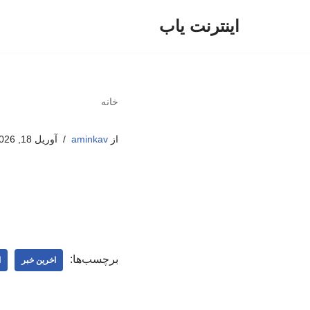
اینترنت یاب
پرش
به
محتوا
خانه
از
aminkav
آوریل 18, 2026
برچسب‌ها:
اخرین خبر
ا